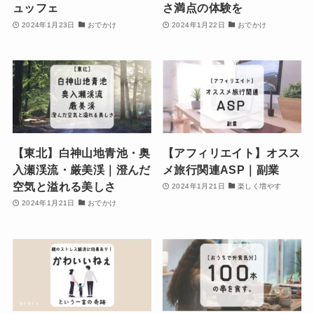
ュッフェ
さ満点の体験を
2024年1月23日
おでかけ
2024年1月22日
おでかけ
【東北】白神山地青池・奥
【アフィリエイト】オスス
入瀬渓流・厳美渓｜澄んだ
メ旅行関連ASP｜副業
空気と溢れる美しさ
2024年1月21日
楽しく増やす
2024年1月21日
おでかけ