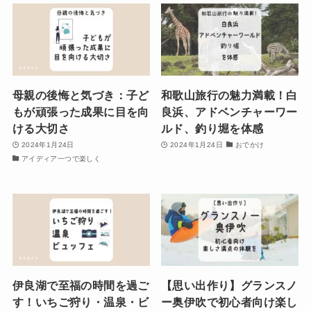
母親の後悔と気づき：子ど
和歌山旅行の魅力満載！白
もが頑張った成果に目を向
良浜、アドベンチャーワー
ける大切さ
ルド、釣り堀を体感
2024年1月24日
2024年1月24日
おでかけ
アイディア一つで楽しく
伊良湖で至福の時間を過ご
【思い出作り】グランスノ
す！いちご狩り・温泉・ビ
ー奥伊吹で初心者向け楽し