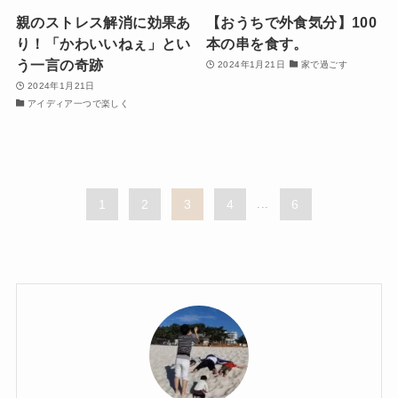
親のストレス解消に効果あ
【おうちで外食気分】100
り！「かわいいねぇ」とい
本の串を食す。
う一言の奇跡
2024年1月21日
家で過ごす
2024年1月21日
アイディア一つで楽しく
1
2
3
4
...
6