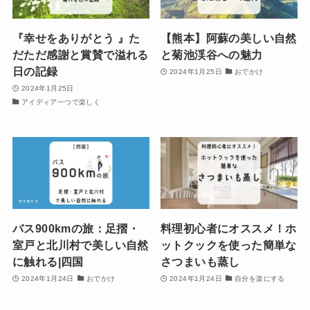
『幸せをありがとう 』た
【熊本】阿蘇の美しい自然
だただ感謝と賞賛で溢れる
と菊池渓谷への魅力
日の記録
2024年1月25日
おでかけ
2024年1月25日
アイディア一つで楽しく
バス900kmの旅：足摺・
料理初心者にオススメ！ホ
室戸と北川村で美しい自然
ットクックを使った簡単な
に触れる|四国
さつまいも蒸し
2024年1月24日
おでかけ
2024年1月24日
自分を楽にする