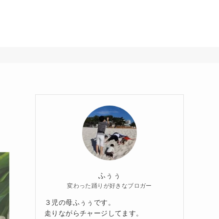
？
ふぅぅ
変わった踊りが好きなブロガー
３児の母ふぅぅです。
走りながらチャージしてます。